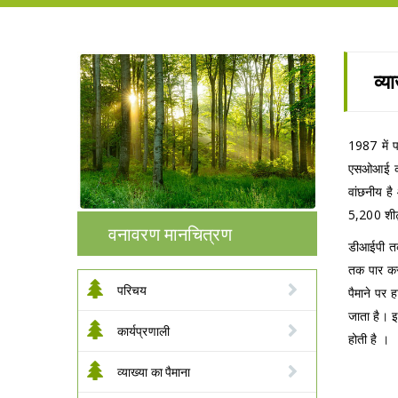
व्य
1987 में 
एसओआई की
वांछनीय ह
5,200 शीट्
वनावरण मानचित्रण
डीआईपी तकन
तक पार कर 
परिचय
पैमाने पर 
जाता है। इस
कार्यप्रणाली
होती है ।
व्याख्या का पैमाना