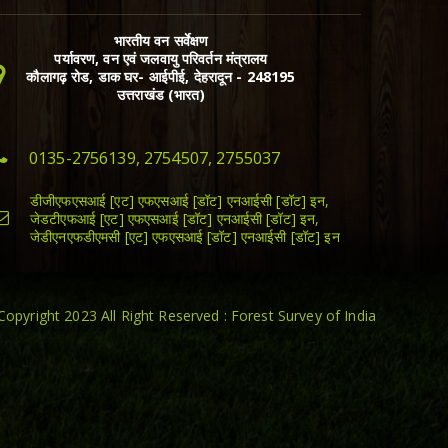
भारतीय वन सर्वेक्षण
पर्यावरण, वन एवं जलवायु परिवर्तन मंत्रालय
कौलागढ़ रोड, डाक घर- आईपीई, देहरादून - 248195
उत्तराखंड (भारत)
0135-2756139, 2754507, 2755037
डीजीएफएसआई [एट] एफएसआई [डॉट] एनआईसी [डॉट] इन,
जेडटीएफआई [एट] एफएसआई [डॉट] एनआईसी [डॉट] इन,
जेडीएनएफडीएमसी [एट] एफएसआई [डॉट] एनआईसी [डॉट] इन
Copyright 2023 All Right Reserved : Forest Survey of India