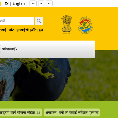
|
English
|
A+
A
A-
आई [डॉट] एनआईसी [डॉट] इन
परियोजनाएँ
राष्ट्रीय कार्य योजना संहिता-23
अनावरण–वनों की कटाई सचेतक प्रणाली