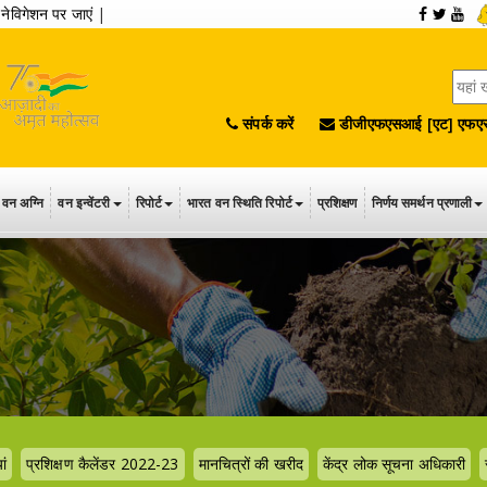
|
नेविगेशन पर जाएं
|
संपर्क करें
डीजीएफएसआई [एट] एफएस
वन अग्नि
वन इन्वेंटरी
रिपोर्ट
भारत वन स्थिति रिपोर्ट
प्रशिक्षण
निर्णय समर्थन प्रणाली
ां
प्रशिक्षण कैलेंडर 2022-23
मानचित्रों की खरीद
केंद्र लोक सूचना अधिकारी